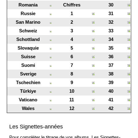
Romania
Chiffres
30
Russie
1
31
San Marino
2
32
Schweiz
3
33
Schottland
4
34
Slovaquie
5
35
Suisse
6
36
Suomi
7
37
Sverige
8
38
Tschechien
9
39
Türkiye
10
40
Vaticano
11
41
Wales
12
42
Les Signettes-années
Pour compléter le titrage de vos albums. Les Signettes-