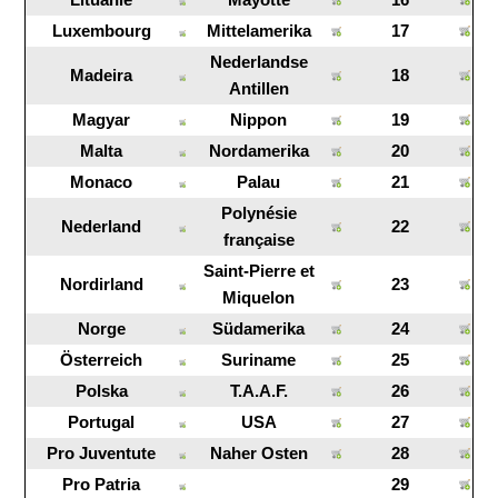
Luxembourg
Mittelamerika
17
Nederlandse
Madeira
18
Antillen
Magyar
Nippon
19
Malta
Nordamerika
20
Monaco
Palau
21
Polynésie
Nederland
22
française
Saint-Pierre et
Nordirland
23
Miquelon
Norge
Südamerika
24
Österreich
Suriname
25
Polska
T.A.A.F.
26
Portugal
USA
27
Pro Juventute
Naher Osten
28
Pro Patria
29