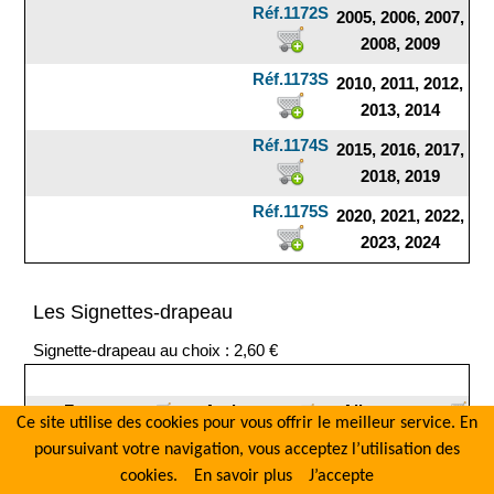
Réf.1172S
2005, 2006, 2007,
2008, 2009
Réf.1173S
2010, 2011, 2012,
2013, 2014
Réf.1174S
2015, 2016, 2017,
2018, 2019
Réf.1175S
2020, 2021, 2022,
2023, 2024
Les Signettes-drapeau
Signette-drapeau au choix : 2,60 €
France
Andorre
Allemagne
Ce site utilise des cookies pour vous offrir le meilleur service. En
Italie
Belgique
Espagne
poursuivant votre navigation, vous acceptez l’utilisation des
Suisse
Portugal
Luxembourg
cookies.
En savoir plus
J’accepte