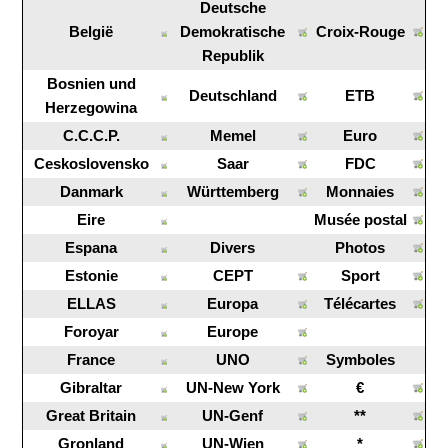
Deutsche
België
Demokratische
Croix-Rouge
Republik
Bosnien und
Deutschland
ETB
Herzegowina
C.C.C.P.
Memel
Euro
Ceskoslovensko
Saar
FDC
Danmark
Württemberg
Monnaies
Eire
Musée postal
Espana
Divers
Photos
Estonie
CEPT
Sport
ELLAS
Europa
Télécartes
Foroyar
Europe
France
UNO
Symboles
Gibraltar
UN-New York
€
Great Britain
UN-Genf
**
Gronland
UN-Wien
*