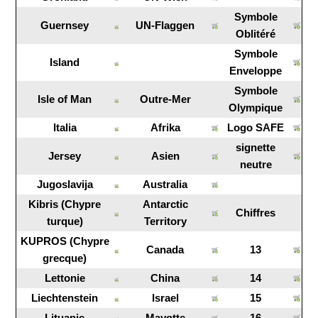
Symbole
Guernsey
UN-Flaggen
Oblitéré
Symbole
Island
Enveloppe
Symbole
Isle of Man
Outre-Mer
Olympique
Italia
Afrika
Logo SAFE
signette
Jersey
Asien
neutre
Jugoslavija
Australia
Kibris (Chypre
Antarctic
Chiffres
turque)
Territory
KUPROS (Chypre
Canada
13
grecque)
Lettonie
China
14
Liechtenstein
Israel
15
Lituanie
Mayotte
16