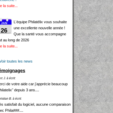
re la suite...
L'équipe Philatélix vous souhaite
JAN
une excellente nouvelle année !
26
Que la santé vous accompagne
ut au long de 2026
re la suite...
Voir toutes les news
émoignages
c J. à écrit:
rci de votre aide car j'apprécie beaucoup
hilatelix" depuis 3 ans....
istian B. à écrit:
ès satisfait du logiciel, aucune comparaison
ec Phila###....