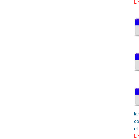
Li
la
co
et
Li