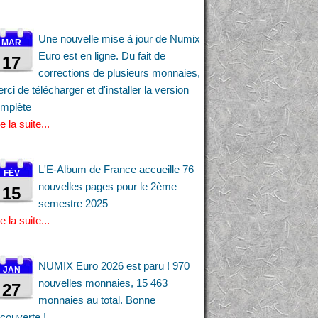
Une nouvelle mise à jour de Numix
MAR
Euro est en ligne. Du fait de
17
corrections de plusieurs monnaies,
rci de télécharger et d'installer la version
mplète
re la suite...
L'E-Album de France accueille 76
FÉV
nouvelles pages pour le 2ème
15
semestre 2025
re la suite...
NUMIX Euro 2026 est paru ! 970
JAN
nouvelles monnaies, 15 463
27
monnaies au total. Bonne
couverte !