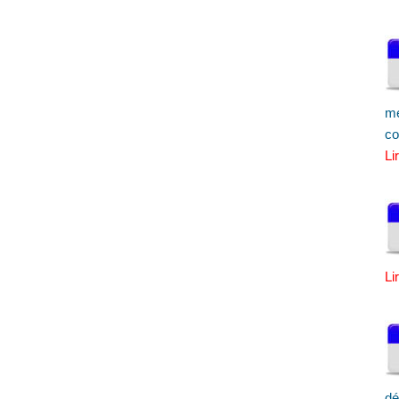
me
co
Li
Li
dé