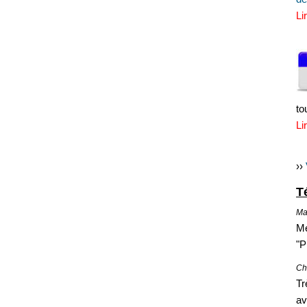
Li
to
Li
››
T
Mar
Me
"P
Chr
Tr
av