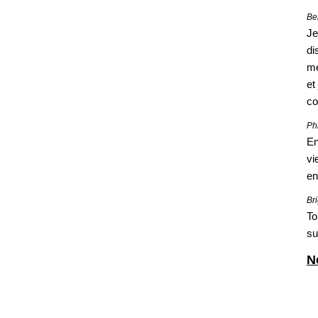
Ber
Je
di
me
et
co
Phi
En
vi
en
Bri
To
su
N